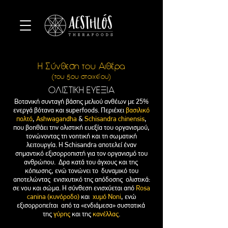
Η Σύνθεση του Aιθέρα
(του 5ου στοιχείου)
ΟΛΙΣΤΙΚΗ ΕΥΕΞΙΑ
Βοτανική συνταγή βάσης μελιού ανθέων με 25%
ενεργά βότανα και superfoods. Περιέχει
βασιλικό
πολτό
,
Ashwagandha
&
Schisandra chinensis
,
που βοηθάει την ολιστική ευεξία του οργανισμού,
τονώνοντας τη νοητική και τη σωματική
λειτουργία. Η Schisandra αποτελεί έναν
σημαντικό εξισορροπιστή για τον οργανισμό του
ανθρώπου. Δρα κατά του άγχους και της
κόπωσης, ενώ τονώνει το δυναμικό του
αποτελώντας ενισχυτικό της απόδοσης ολιστικά:
σε νου και σώμα. Η σύνθεση ενισχύεται από
Rosa
canina (κυνόροδο)
και
χυμό Noni
, ενώ
εξισορροπείται από τα «ενδιάμεσα» συστατικά
της
γύρης
και της
κανέλλας
.