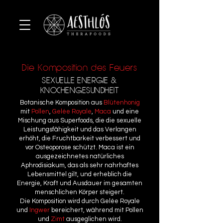
Die Komposition des Feuers
SEXUELLE ENERGIE &
KNOCHENGESUNDHEIT
Botanische Komposition aus
Blütenhonig
mit
Pollen
,
Gelée Royale
,
Maca
und eine
Mischung aus Superfoods, die die sexuelle
Leistungsfâhigkeit und das Verlangen
erhöht, die Fruchtbarkeit verbessert und
vor Osteoporose schützt. Maca ist ein
ausgezeichnetes natürliches
Aphrodisiakum, das als sehr nahrhaftes
Lebensmittel gilt, und erheblich die
Energie, Kraft und Ausdauer im gesamten
menschlichen Körper steigert.
Die
Komposition
wird durch Gelée Royale
und
Ingwer
bereichert, während mit Pollen
und
Zimt
ausgeglichen wird.